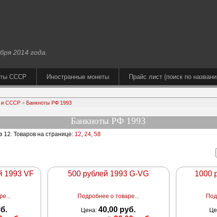
бря 2014 года.
еты СССР
Иностранные монеты
Прайс лист (поиск по названи
 и СССР
»
Банкноты РФ 1993
Банкноты РФ 1993
з 12
. Товаров на странице:
12
,
24
,
58
й 1993 VF
500 рублей 1993 G-VG
1000 
е...
Подробнее о товаре...
Под
уб.
40,00 руб.
Цена:
Це