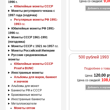
9,0
Цена со скидкой:
1996 г.
Юбилейные монеты СССР
Монеты регулярного чекана с
1997 года (ходячка)
Регулярные монеты РФ 1991-
1993 г.г.
Юбилейные монеты РФ 1991-
1996 г.г.
Монеты СССР 1961-1991
(погодовка)
Монеты СССР с 1921 по 1957 г.г.
Монеты Российской Империи
Русские средневековые
500 рублей 1993
монеты
Юбилейные монеты СССР
Proof и BUNC
Подробнее о товар
Иностранные монеты
120,00 р
Цена:
Альбомы для марок, банкнот
108,
Цена со скидкой:
и значков
Альбомы для монет
Банкноты РФ и СССР
Бракованные монеты
Иностранные банкноты
Металлоискатели
Монеты оптом