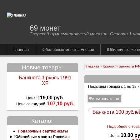
69 монет
Тверской нумизматический магазин. Основан 1 ноя
Главная
Юбилейные монеты России
Юбилейные мон
Новые товары
Главная
»
Каталог
»
Банкноты РФ
Банкнота 1 рубль 1991
XF
Показаны товары с 1 по 12 и
119,00 руб.
Цена:
107,10 руб.
Цена со скидкой:
Банкнота 100 рубле
Каталог
Подробнее о товар
Подарочные сертификаты
10,00 р
Цена:
Юбилейные монеты России с