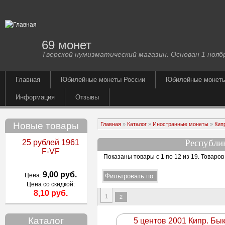
69 монет
Тверской нумизматический магазин. Основан 1 ноябр
Главная
Юбилейные монеты России
Юбилейные монет
Информация
Отзывы
Новые товары
Главная
»
Каталог
»
Иностранные монеты
»
Кип
Республи
25 рублей 1961
F-VF
Показаны товары с 1 по 12 из 19
. Товаров
9,00 руб.
Цена:
Цена со скидкой:
8,10 руб.
1
2
Каталог
5 центов 2001 Кипр. Бы