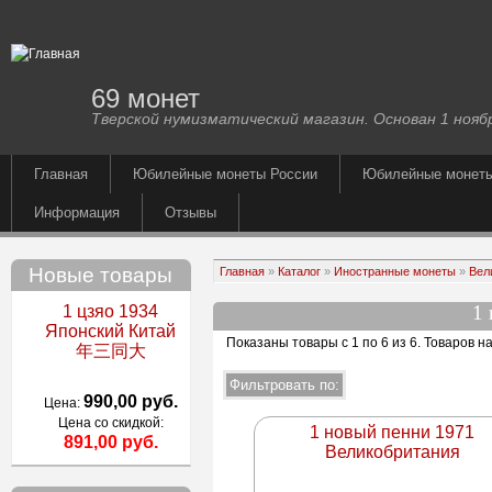
69 монет
Тверской нумизматический магазин. Основан 1 ноябр
Главная
Юбилейные монеты России
Юбилейные монет
Информация
Отзывы
Новые товары
Главная
»
Каталог
»
Иностранные монеты
»
Вел
1
1 цзяо 1934
Японский Китай
Показаны товары с 1 по 6 из 6
. Товаров н
年三同大
990,00 руб.
Цена:
Цена со скидкой:
1 новый пенни 1971
891,00 руб.
Великобритания