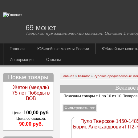
69 монет
Тверской нумизматический магазин. Основан 1 ноябр
Главная
Юбилейные монеты России
Юбилейные монет
Информация
Отзывы
Новые товары
Главная
»
Каталог
»
Русские средневековые мо
Великое 
Жетон (медаль)
75 лет Победы в
Показаны товары с 1 по 10 из 10
. Товаров
ВОВ
100,00 руб.
Цена:
Цена со скидкой:
Пуло Тверское 1450-148
90,00 руб.
Борис Александрович ГП2-