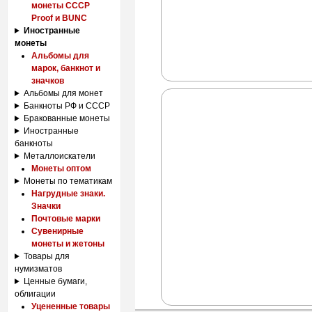
монеты СССР
Proof и BUNC
Иностранные
монеты
Альбомы для
марок, банкнот и
значков
Альбомы для монет
Банкноты РФ и СССР
Бракованные монеты
Иностранные
банкноты
Металлоискатели
Монеты оптом
Монеты по тематикам
Нагрудные знаки.
Значки
Почтовые марки
Сувенирные
монеты и жетоны
Товары для
нумизматов
Ценные бумаги,
облигации
Уцененные товары