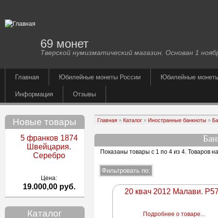
69 монет
Тверской нумизматический магазин. Основан 1 ноябр
Главная
Юбилейные монеты России
Юбилейные монет
Информация
Отзывы
Новые товары
Главная
»
Каталог
»
Иностранные банкноты
»
Ба
Бан
5 франков 1874
Швейцария.
Показаны товары с 1 по 4 из 4
. Товаров н
Серебро
Цена:
19.000,00 руб.
20 квач 2012 Малави. P5
Каталог
Подробнее о товаре...