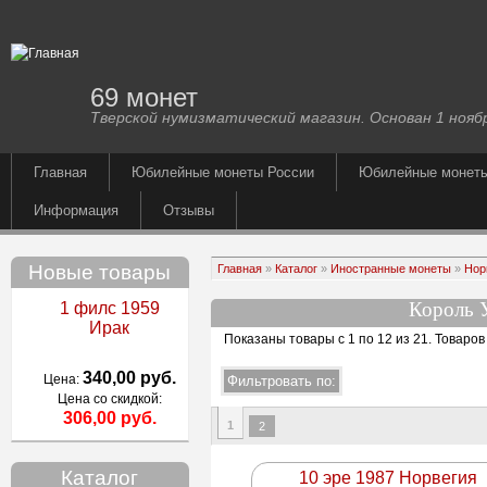
69 монет
Тверской нумизматический магазин. Основан 1 ноябр
Главная
Юбилейные монеты России
Юбилейные монет
Информация
Отзывы
Новые товары
Главная
»
Каталог
»
Иностранные монеты
»
Нор
Король 
1 филс 1959
Ирак
Показаны товары с 1 по 12 из 21
. Товаров
340,00 руб.
Цена:
Цена со скидкой:
306,00 руб.
1
2
Каталог
10 эре 1987 Норвегия