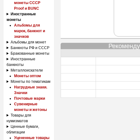
монеты СССР
Proof и BUNC
Иностранные
монеты
Альбомы для
марок, банкнот и
значков
Альбомы для монет
Рекоменду
Банкноты РФ и СССР
Бракованные монеты
Иностранные
банкноты
Металлоискатели
Монеты оптом
Монеты по тематикам
Нагрудные знаки.
Значки
Почтовые марки
Сувенирные
монеты и жетоны
Товары для
нумизматов
Ценные бумаги,
облигации
Уцененные товары