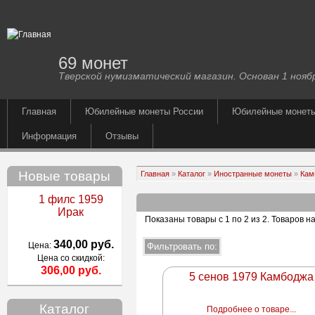
69 монет
Тверской нумизматический магазин. Основан 1 ноябр
Главная
Юбилейные монеты России
Юбилейные монет
Информация
Отзывы
Новые товары
Главная
»
Каталог
»
Иностранные монеты
»
Кам
1 филс 1959
Ирак
Показаны товары с 1 по 2 из 2
. Товаров н
340,00 руб.
Цена:
Цена со скидкой:
306,00 руб.
5 сенов 1979 Камбоджа
Каталог
Подробнее о товаре...