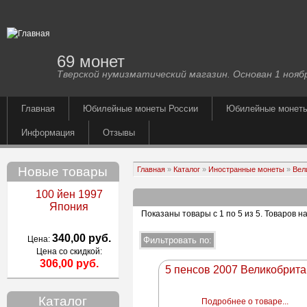
69 монет
Тверской нумизматический магазин. Основан 1 ноябр
Главная
Юбилейные монеты России
Юбилейные монет
Информация
Отзывы
Новые товары
Главная
»
Каталог
»
Иностранные монеты
»
Вел
100 йен 1997
Япония
Показаны товары с 1 по 5 из 5
. Товаров н
340,00 руб.
Цена:
Цена со скидкой:
306,00 руб.
5 пенсов 2007 Великобрит
Каталог
Подробнее о товаре...