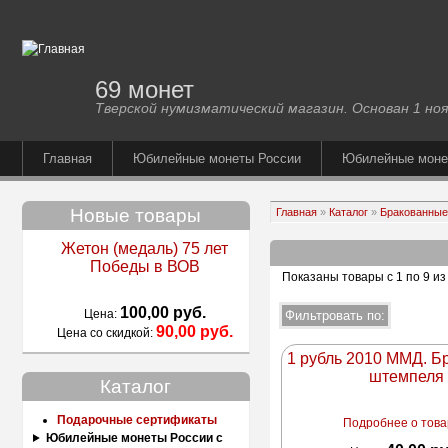
69 монет
Тверской нумизматический магазин. Основан 1 ноя
Главная
Юбилейные монеты России
Юбилейные мон
Новые товары
Главная
»
Каталог
»
Бракованные
Жетон (медаль) 75 лет
Победы в ВОВ
Показаны товары с 1 по 9 из
100,00 руб.
Цена:
90,00 руб.
Цена со скидкой:
1 рубль 2010 ММД. Бр
штемпеля
Каталог
Подарочные сертификаты
Подробнее о товар
Юбилейные монеты России с