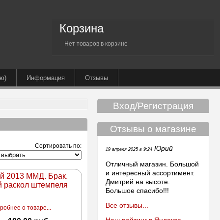
Корзина
Нет товаров в корзине
ю)
Информация
Отзывы
Вход/Регистрация
Отзывы о магазине
Сортировать по:
Юрий
19 апреля 2025 в 9:24
Отличный магазин. Большой
и интересный ассортимент.
ей 2013 ММД. Брак.
Дмитрий на высоте.
 раскол штемпеля
Большое спасибо!!!
Все отзывы...
робнее о товаре...