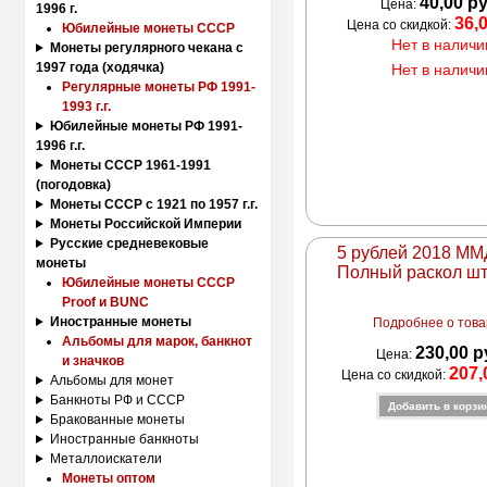
40,00 р
Цена:
1996 г.
36,
Цена со скидкой:
Юбилейные монеты СССР
Нет в наличи
Монеты регулярного чекана с
1997 года (ходячка)
Нет в наличи
Регулярные монеты РФ 1991-
1993 г.г.
Юбилейные монеты РФ 1991-
1996 г.г.
Монеты СССР 1961-1991
(погодовка)
Монеты СССР с 1921 по 1957 г.г.
Монеты Российской Империи
Русские средневековые
5 рублей 2018 ММД
монеты
Полный раскол ш
Юбилейные монеты СССР
Proof и BUNC
Иностранные монеты
Подробнее о товар
Альбомы для марок, банкнот
230,00 р
Цена:
и значков
207,
Цена со скидкой:
Альбомы для монет
Банкноты РФ и СССР
Бракованные монеты
Иностранные банкноты
Металлоискатели
Монеты оптом