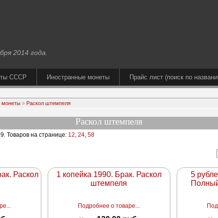
бря 2014 года.
еты СССР
Иностранные монеты
Прайс лист (поиск по названи
 монеты
»
Раскол штемпеля
Раскол штемпеля
 9
. Товаров на странице:
12
,
24
,
58
ак. Раскол
1 копейка 1990. Брак. Раскол
5 рубл
штемпеля
Полный
е...
Подробнее о товаре...
Под