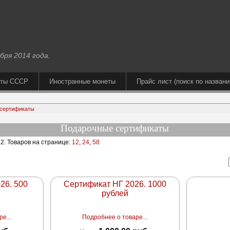
бря 2014 года.
еты СССР
Иностранные монеты
Прайс лист (поиск по названи
сертификаты
Подарочные сертификаты
 2
. Товаров на странице:
12
,
24
,
58
26. 500
Сертификат НГ 2026. 1000
рублей
е...
Подробнее о товаре...