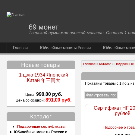
69 монет
Тверской нумизматический магазин. Основан 1 ноя
Главная
Юбилейные монеты России
Юбилейные мон
Новые товары
Главная
»
Каталог
»
Подарочные 
1 цзяо 1934 Японский
Китай 年三同大
Показаны товары с 1 по 2 из
990,00 руб.
Цена:
891,00 руб.
Цена со скидкой:
Сертификат НГ 20
рублей
Каталог
Подарочные сертификаты
Подробнее о товар
Юбилейные монеты России с