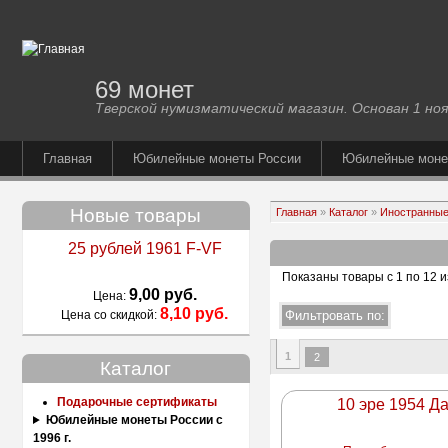
69 монет
Тверской нумизматический магазин. Основан 1 ноя
Главная
Юбилейные монеты России
Юбилейные мон
Новые товары
Главная
»
Каталог
»
Иностранные
25 рублей 1961 F-VF
Показаны товары с 1 по 12 и
9,00 руб.
Цена:
8,10 руб.
Цена со скидкой:
1
2
Каталог
Подарочные сертификаты
10 эре 1954 Д
Юбилейные монеты России с
1996 г.