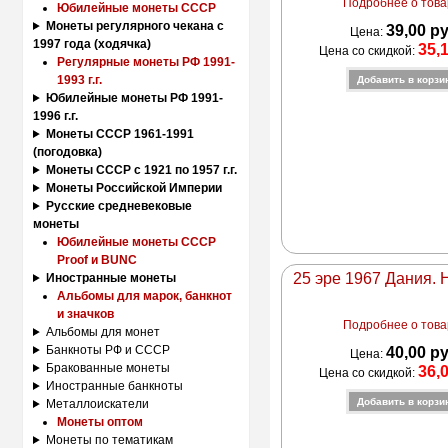
Подробнее о товар
Юбилейные монеты СССР
Монеты регулярного чекана с
39,00 р
Цена:
1997 года (ходячка)
35,
Цена со скидкой:
Регулярные монеты РФ 1991-
1993 г.г.
Юбилейные монеты РФ 1991-
1996 г.г.
Монеты СССР 1961-1991
(погодовка)
Монеты СССР с 1921 по 1957 г.г.
Монеты Российской Империи
Русские средневековые
монеты
Юбилейные монеты СССР
Proof и BUNC
25 эре 1967 Дания. 
Иностранные монеты
Альбомы для марок, банкнот
и значков
Подробнее о товар
Альбомы для монет
Банкноты РФ и СССР
40,00 р
Цена:
Бракованные монеты
36,
Цена со скидкой:
Иностранные банкноты
Металлоискатели
Монеты оптом
Монеты по тематикам