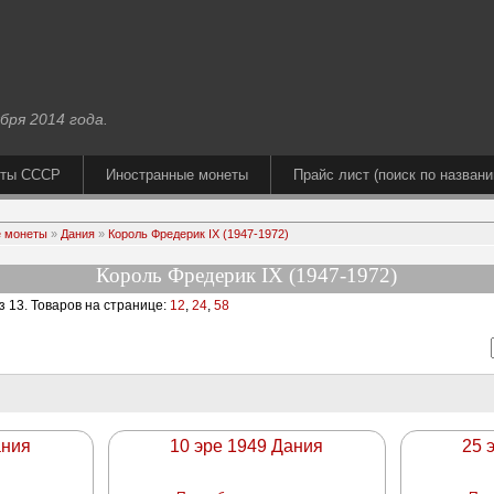
бря 2014 года.
еты СССР
Иностранные монеты
Прайс лист (поиск по названи
 монеты
»
Дания
»
Король Фредерик IX (1947-1972)
Король Фредерик IX (1947-1972)
з 13
. Товаров на странице:
12
,
24
,
58
ания
10 эре 1949 Дания
25 