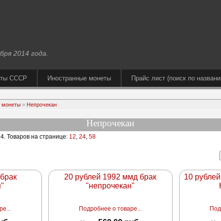
бря 2014 года.
еты СССР
Иностранные монеты
Прайс лист (поиск по названи
 монеты
»
Непрочекан
Непрочекан
 4
. Товаров на странице:
12
,
24
,
58
 брак
20 рублей 1992 ммд брак
10 рублей
н"
"непрочекан"
е...
Подробнее о товаре...
Под