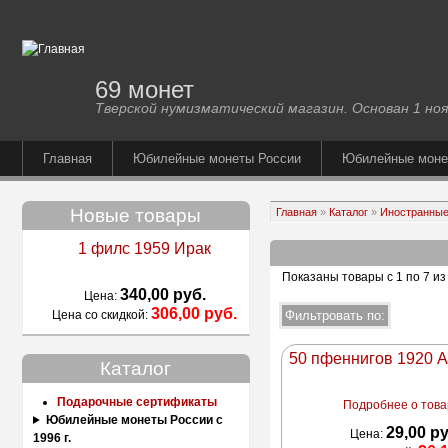
69 монет
Тверской нумизматический магазин. Основан 1 ноя
Главная
Юбилейные монеты России
Юбилейные мон
Новые товары
Главная
»
Каталог
»
Иностранные
1 филс 1959 Ирак
Показаны товары с 1 по 7 из
340,00 руб.
Цена:
306,00 руб.
Цена со скидкой:
50 пфеннигов 1920 
Каталог
Подарочные сертификаты
Подробнее о товар
Юбилейные монеты России с
29,00 р
Цена:
1996 г.