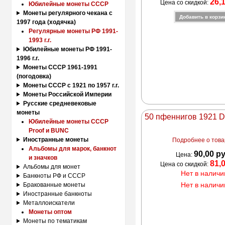
26,
Цена со скидкой:
Юбилейные монеты СССР
Монеты регулярного чекана с
1997 года (ходячка)
Регулярные монеты РФ 1991-
1993 г.г.
Юбилейные монеты РФ 1991-
1996 г.г.
Монеты СССР 1961-1991
(погодовка)
Монеты СССР с 1921 по 1957 г.г.
Монеты Российской Империи
Русские средневековые
монеты
50 пфеннигов 1921 
Юбилейные монеты СССР
Proof и BUNC
Иностранные монеты
Подробнее о товар
Альбомы для марок, банкнот
90,00 р
Цена:
и значков
81,
Цена со скидкой:
Альбомы для монет
Нет в наличи
Банкноты РФ и СССР
Нет в наличи
Бракованные монеты
Иностранные банкноты
Металлоискатели
Монеты оптом
Монеты по тематикам