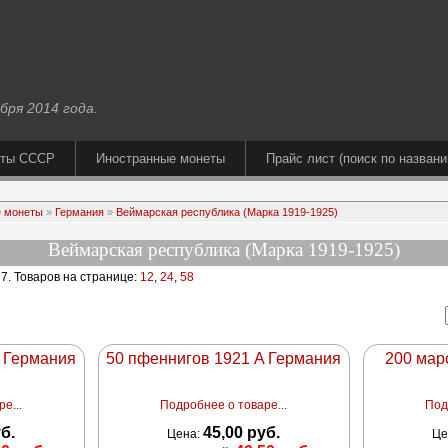
бря 2014 года.
еты СССР
Иностранные монеты
Прайс лист (поиск по названи
 монеты
»
Германия
»
Веймарская республика (Марка 1919-1925)
Веймарская республика (Марка 1919-1925)
 7
. Товаров на странице:
12
,
24
,
58
A Германия
50 пфеннигов 1921 A Германия
200 мар
е...
Подробнее о товаре...
Под
уб.
45,00 руб.
Цена:
Це