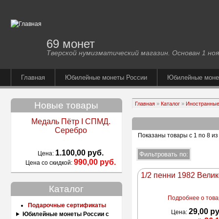
69 монет
Тверской нумизматический магазин. Основан 1 ноя
Главная
Юбилейные монеты России
Юбилейные мон
Новые товары
Главная
»
Каталог
»
Иностранные
Медаль Пётр I СПМД.
Серебро
Показаны товары с 1 по 8 из
1.100,00 руб.
Цена:
990,00 руб.
Цена со скидкой:
1/2 пенни 1982 Вели
Каталог
Подробнее о товар
Подарочные сертификаты
29,00 р
Цена:
Юбилейные монеты России с