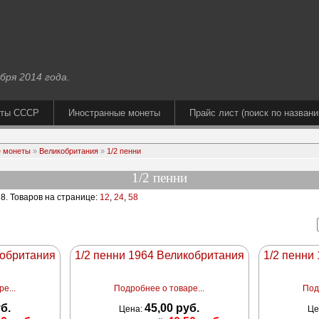
бря 2014 года.
еты СССР
Иностранные монеты
Прайс лист (поиск по названи
 монеты
»
Великобритания
»
1/2 пенни
1/2 пенни
 8
. Товаров на странице:
12
,
24
,
58
кобритания
1/2 пенни 1964 Великобритания
1/2 пенни
е...
Подробнее о товаре...
Под
уб.
45,00 руб.
Цена:
Це