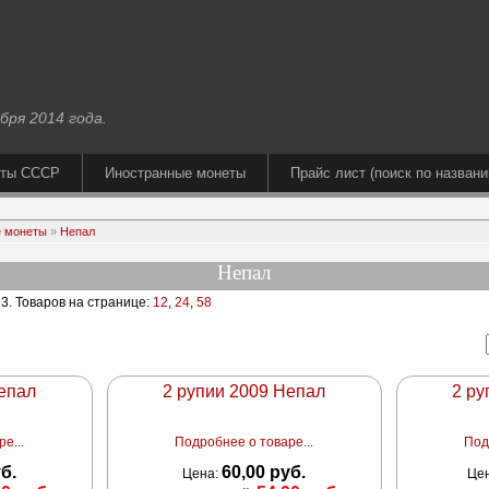
бря 2014 года.
еты СССР
Иностранные монеты
Прайс лист (поиск по названи
 монеты
»
Непал
Непал
 3
. Товаров на странице:
12
,
24
,
58
Непал
2 рупии 2009 Непал
2 ру
е...
Подробнее о товаре...
Под
уб.
60,00 руб.
Цена:
Це