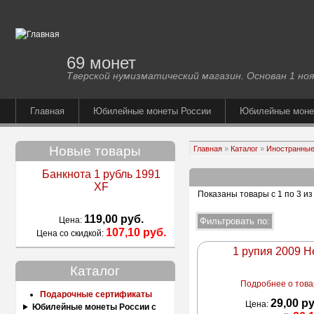
69 монет
Тверской нумизматический магазин. Основан 1 ноя
Главная
Юбилейные монеты России
Юбилейные мон
Новые товары
Главная
»
Каталог
»
Иностранные
Банкнота 1 рубль 1991
XF
Показаны товары с 1 по 3 из
119,00 руб.
Цена:
107,10 руб.
Цена со скидкой:
1 рупия 2009 
Каталог
Подробнее о товар
Подарочные сертификаты
29,00 р
Цена:
Юбилейные монеты России с