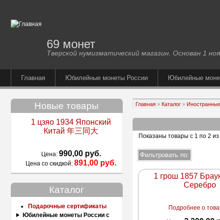
69 монет
Тверской нумизматический магазин. Основан 1 ноя
Главная
Юбилейные монеты России
Юбилейные мон
Новые товары
Главная
»
Каталог
»
Иностранные
1 цзяо 1934 Японский
Китай 年三同大
Показаны товары с 1 по 2 из
990,00 руб.
Цена:
891,00 руб.
Цена со скидкой:
1 грош 1857 Брау
Серебро
Каталог
Подарочные сертификаты
Подробнее о товар
Юбилейные монеты России с