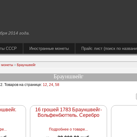
бря 2014 года.
еты СССР
Иностранные монеты
Прайс лист (поиск по названи
 монеты
»
Брауншвейг
Брауншвейг
 2
. Товаров на странице:
12
,
24
,
58
ншвейг.
16 грошей 1783 Брауншвейг-
Вольфенбюттель. Серебро
е...
Подробнее о товаре...