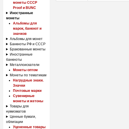
монеты СССР
Proof и BUNC
Иностранные
монеты
Альбомы для
марок, банкнот и
значков
Альбомы для монет
Банкноты РФ и СССР
Бракованные монеты
Иностранные
банкноты
Металлоискатели
Монеты оптом
Монеты по тематикам
Нагрудные знаки.
Значки
Почтовые марки
Сувенирные
монеты и жетоны
Товары для
нумизматов
Ценные бумаги,
облигации
Уцененные товары