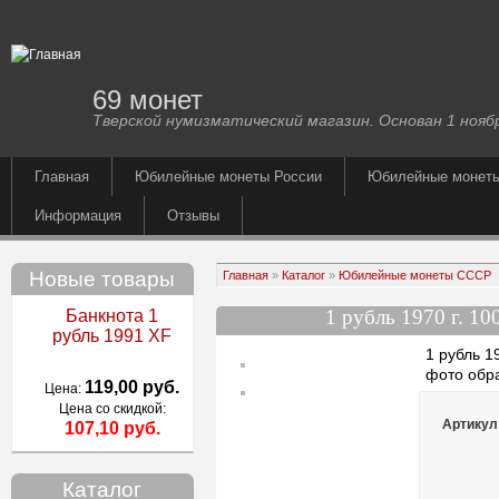
69 монет
Тверской нумизматический магазин. Основан 1 ноябр
Главная
Юбилейные монеты России
Юбилейные монет
Информация
Отзывы
Новые товары
Главная
»
Каталог
»
Юбилейные монеты СССР
1 рубль 1970 г. 10
Банкнота 1
рубль 1991 XF
1 рубль 1
фото обр
119,00 руб.
Цена:
Цена со скидкой:
Артикул
107,10 руб.
Каталог