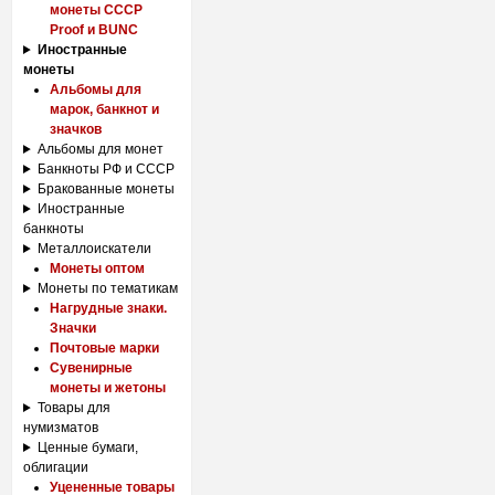
монеты СССР
Proof и BUNC
Иностранные
монеты
Альбомы для
марок, банкнот и
значков
Альбомы для монет
Банкноты РФ и СССР
Бракованные монеты
Иностранные
банкноты
Металлоискатели
Монеты оптом
Монеты по тематикам
Нагрудные знаки.
Значки
Почтовые марки
Сувенирные
монеты и жетоны
Товары для
нумизматов
Ценные бумаги,
облигации
Уцененные товары