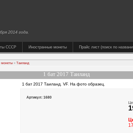
бря 2014 года.
еты СССР
Иностранные монеты
Прайс лист (поиск по названи
 монеты
»
Таиланд
1 бат 2017 Таиланд
1 бат 2017 Таиланд. VF. На фото образец.
Артикул: 1680
Це
1
Ц
17