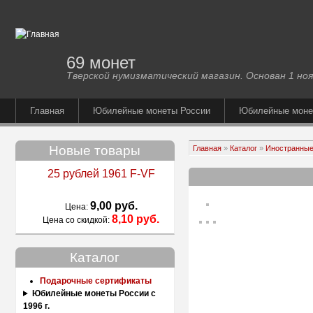
69 монет
Тверской нумизматический магазин. Основан 1 ноя
Главная
Юбилейные монеты России
Юбилейные мон
Новые товары
Главная
»
Каталог
»
Иностранные
25 рублей 1961 F-VF
9,00 руб.
Цена:
8,10 руб.
Цена со скидкой:
Каталог
Подарочные сертификаты
Юбилейные монеты России с
1996 г.